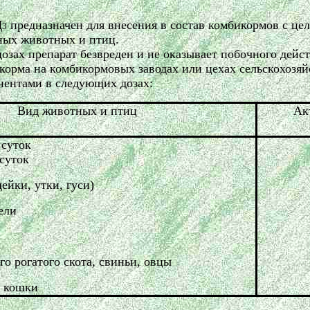
Д
предназначен для внесения в состав комбикормов с ц
3
ных животных и птиц.
озах препарат безвреден и не оказывает побочного дейс
 корма на комбикормовых заводах или цехах сельскохоз
нентами в следующих дозах:
Вид животных и птиц
Ак
 суток
 суток
ейки, утки, гуси)
ели
о рогатого скота, свиньи, овцы
, кошки