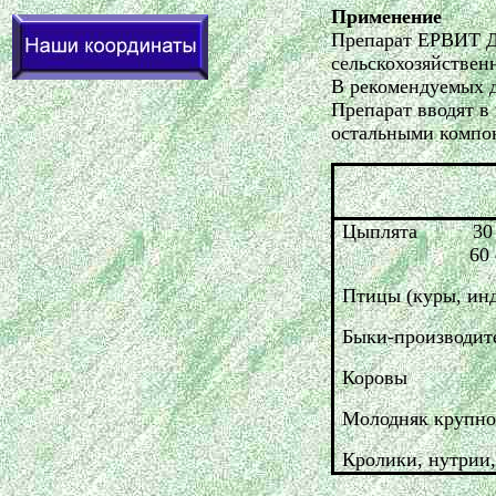
Применение
Препарат ЕРВИТ 
сельскохозяйствен
В рекомендуемых д
Препарат вводят в
остальными компо
Цыплята
30
60
Птицы (куры, инд
Быки-производит
Коровы
Молодняк крупног
Кролики, нутрии