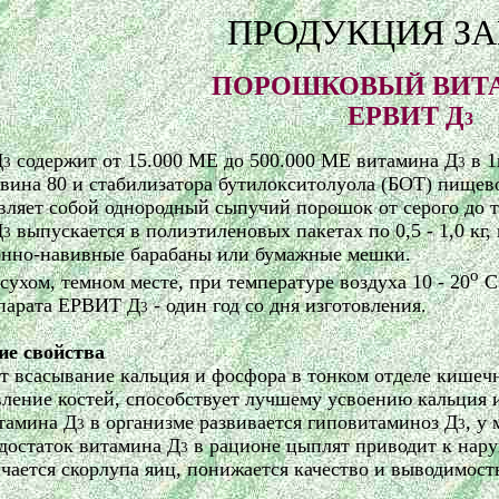
ПРОДУКЦИЯ З
ПОРОШКОВЫЙ ВИТ
ЕРВИТ Д
3
Д
содержит от 15.000 МЕ до 500.000 МЕ витамина Д
в 1
3
3
твина 80 и стабилизатора
бутилокситолуола
(БОТ) пищево
вляет собой однородный сыпучий порошок
от
серого до 
Д
выпускается в полиэтиленовых пакетах по 0,5 - 1,0 кг,
3
онно-навивные барабаны или бумажные мешки.
о
сухом, темном месте, при температуре воздуха 10 - 20
С
епарата ЕРВИТ Д
- один год со дня изготовления.
3
ие свойства
т всасывание кальция и фосфора в тонком отделе кишечн
вление костей, способствует лучшему усвоению кальция и
тамина Д
в организме развивается гиповитаминоз Д
, у
3
3
достаток витамина Д
в рационе цыплят приводит к нару
3
нчается скорлупа яиц, понижается качество и выводимост