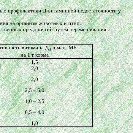
елью профилактики
Д-витаминной
недостаточности у
твия на организм животных и птиц.
яйственных предприятий путем перемешивания с
тивность витамина Д
в млн. МЕ
3
на 1 т корма
1,5
2,0
2,0
2,5 – 5,0
1,0 – 2,5
0,5 – 4,0
1,0