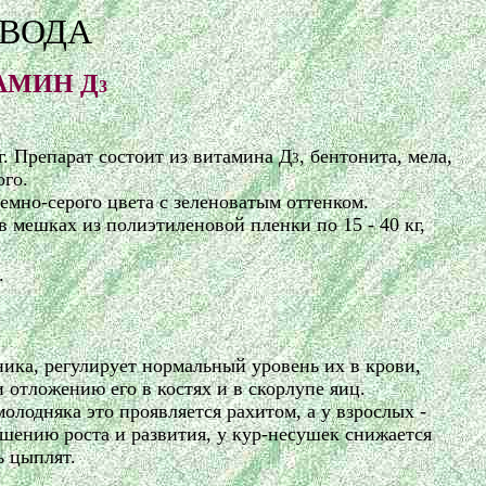
АВОДА
АМИН Д
3
г. Препарат состоит из витамина Д
, бентонита, мела,
3
го.
темно-серого цвета с зеленоватым оттенком.
 в мешках из полиэтиленовой пленки по 15 - 40 кг,
.
ика, регулирует нормальный уровень их в крови,
 отложению его в костях и в скорлупе яиц.
 молодняка это проявляется рахитом, а у взрослых -
шению роста и развития, у кур-несушек снижается
ь цыплят.