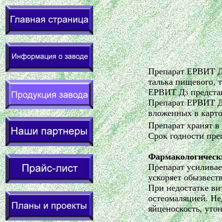
Препарат ЕРВИТ 
талька пищевого, 
ЕРВИТ Д
предста
3
Препарат ЕРВИТ 
вложенных в карт
Препарат хранят в 
Срок годности пр
Фармакологическ
Препарат усиливае
ускоряет обызвест
При недостатке ви
остеомаляцией. Не
яйценоскость, уто